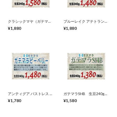
クラシックマヤ（ガテマ
ブルーレイク アテトラン
ラ）生豆240gを焙煎
（ガテマラ）生豆240gを焙
¥1,880
¥1,880
煎
アンティグア パストレス ピ
ガテマラSHB 生豆240gを
ーベリー（ガテマラ）生豆
焙煎
¥1,780
¥1,580
240gを焙煎