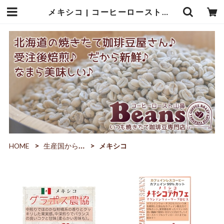
メキシコ | コーヒーロースト山鼻Beans
HOME
生産国から選ぶ
メキシコ