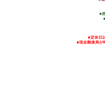
■
■定休日
■現在郵便局が