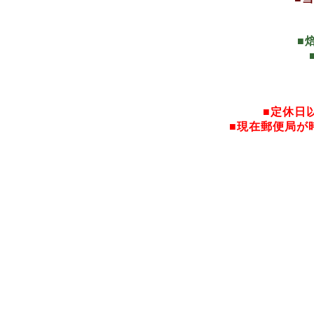
■
■定休日
■現在郵便局が