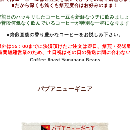
■だから深くも浅くも焙煎度合はお好みのまま！
焙煎日のハッキリしたコーヒー豆を新鮮なウチに飲みましょ
■普段何気なく飲んでいるコーヒーが特別な一杯になります
■焙煎直後の香り豊かなコーヒーをお悦しみ下さい。
以外は16：00までに決済頂けたご注文は即日、焙煎・発送
時間短縮営業のため、土日祝はその日の発送に間に合わな
Coffee Roast Yamahana Beans
パプアニューギニア