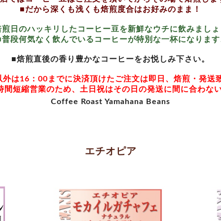
■だから深くも浅くも焙煎度合はお好みのまま！
焙煎日のハッキリしたコーヒー豆を新鮮なウチに飲みましょ
■普段何気なく飲んでいるコーヒーが特別な一杯になります
■焙煎直後の香り豊かなコーヒーをお悦しみ下さい。
以外は16：00までに決済頂けたご注文は即日、焙煎・発送
時間短縮営業のため、土日祝はその日の発送に間に合わな
Coffee Roast Yamahana Beans
エチオピア