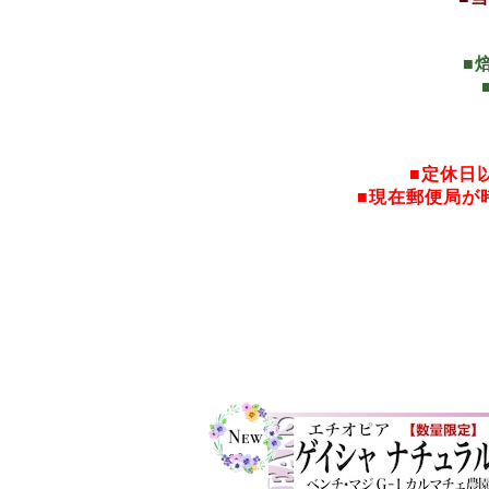
■
■定休日
■現在郵便局が