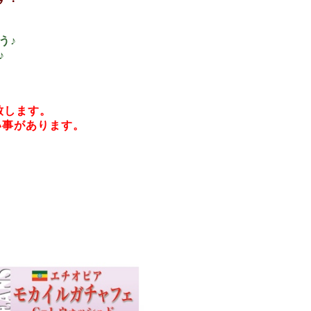
う♪
♪
致します。
い事があります。