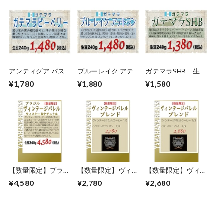
アンティグア パス
ブルーレイク アテ
ガテマラSHB 生豆
トレス ピーベリー
トラン（ガテマラ）
240gを焙煎
¥1,780
¥1,880
¥1,580
（ガテマラ）生豆
生豆240gを焙煎
240gを焙煎
【数量限定】ブラジ
【数量限定】ヴィン
【数量限定】ヴィン
ル ヴィンテージ バ
テージバレルブレン
テージバレルブレン
¥4,580
¥2,780
¥2,680
レル コーヒー ウィ
ド（アマレロブルボ
ド（マンデリンG-
スキー 生豆240gを
ン）【オリジナルブ
1）【オリジナルブ
焙煎
レンド】生豆240g
レンド】生豆240g
を焙煎
を焙煎