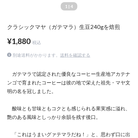
1
| 4
クラシックマヤ（ガテマラ）生豆240gを焙煎
¥1,880
税込
別途送料がかかります。
送料を確認する
ガテマラで認定された優良なコーヒー生産地アカテナ
ンゴで育まれたコーヒーは彼の地で栄えた祖先・マヤ文
明の名を冠しました。
酸味とも甘味ともコクとも感じられる果実感に溢れ、
艶のある風味としっかり余韻を残す後口。
「これはうまいグァテマラだね！」と、思わず口に出