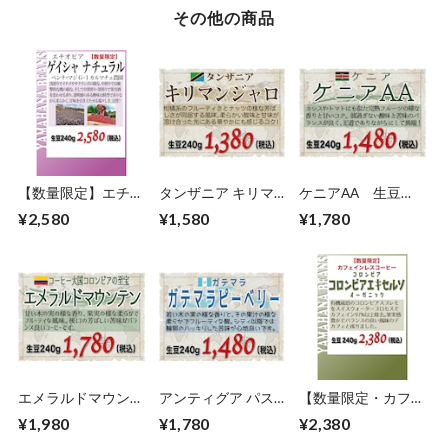
その他の商品
【数量限定】エチオ
タンザニア キリマ
ケニアAA 生豆
ピア ゲイシャG-1
ンジャロ 生豆
240gを焙煎
¥2,580
¥1,580
¥1,780
ナチュラル カルマ
240gを焙煎
チェ農園 生豆240g
を焙煎
エメラルドマウンテ
アンティグア パス
【数量限定・カフェ
ン（コロンビア）生
トレス ピーベリー
インレスコーヒー】
¥1,980
¥1,780
¥2,380
豆240gを焙煎
（ガテマラ）生豆
コロンビア エキセ