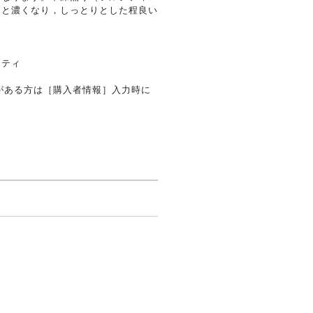
ッと濃くなり，しっとりとした程良い
イティ
がある方は［購入者情報］入力時に