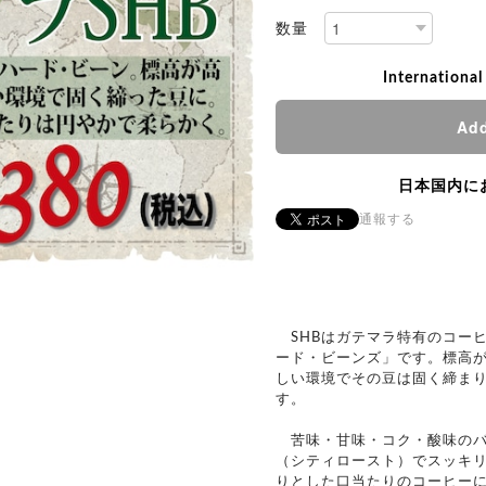
数量
International
Add
日本国内に
通報する
SHBはガテマラ特有のコー
ード・ビーンズ」です。標高
しい環境でその豆は固く締ま
す。
苦味・甘味・コク・酸味のバ
（シティロースト）でスッキ
りとした口当たりのコーヒー