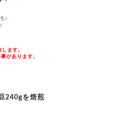
う♪
♪
致します。
い事があります。
豆240gを焙煎