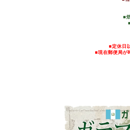
■
■定休日
■現在郵便局が