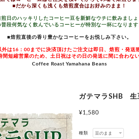
■だから深くも浅くも焙煎度合はお好みのまま！
焙煎日のハッキリしたコーヒー豆を新鮮なウチに飲みましょ
■普段何気なく飲んでいるコーヒーが特別な一杯になります
■焙煎直後の香り豊かなコーヒーをお悦しみ下さい。
以外は16：00までに決済頂けたご注文は即日、焙煎・発送
時間短縮営業のため、土日祝はその日の発送に間に合わな
Coffee Roast Yamahana Beans
ガテマラSHB 生
¥1,580
種類