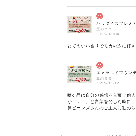
パラダイスプレミア
豆のまま
2026/08/04
とてもいい香りでモカの次に好き
エメラルドマウンテ
豆のまま
2026/07/12
嗜好品は自分の感想を言葉で他人
が．．．」と言葉を発した時に、
鼻ビーンズさんのご主人に勧めら
味、それが喉越しが甘い、そして
ーヒーを飲みに来る近所のオバサ
のは”甘く”としか表現できませ
巡り会えて大満足です。