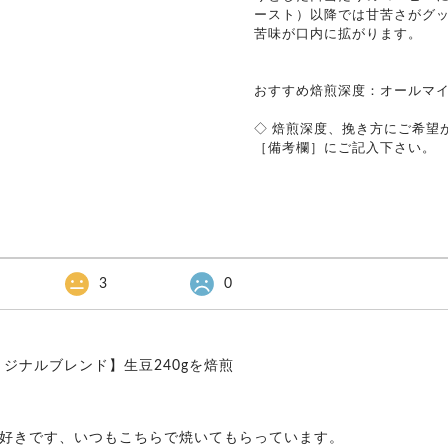
ースト）以降では甘苦さがグ
苦味が口内に拡がります。
おすすめ焙煎深度：オールマ
◇ 焙煎深度、挽き方にご希望
［備考欄］にご記入下さい。
3
0
ジナルブレンド】生豆240gを焙煎
好きです、いつもこちらで焼いてもらっています。