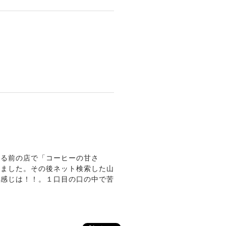
なる前の店で「コーヒーの甘さ
れました。その後ネット検索した山
だ感じは！！。１口目の口の中で苦
定番にしています。毎週日曜日にコ
感想でした。やっぱり甘く感じるも
人の人柄とエメラルドマウンテンに