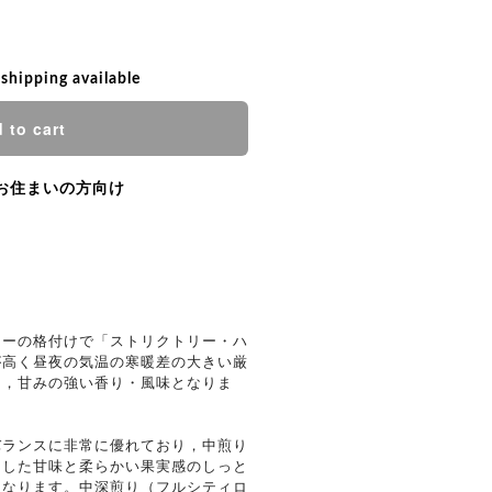
 shipping available
 to cart
お住まいの方向け
ヒーの格付けで「ストリクトリー・ハ
が高く昼夜の気温の寒暖差の大きい厳
り，甘みの強い香り・風味となりま
ランスに非常に優れており，中煎り
リした甘味と柔らかい果実感のしっと
になります。中深煎り（フルシティロ